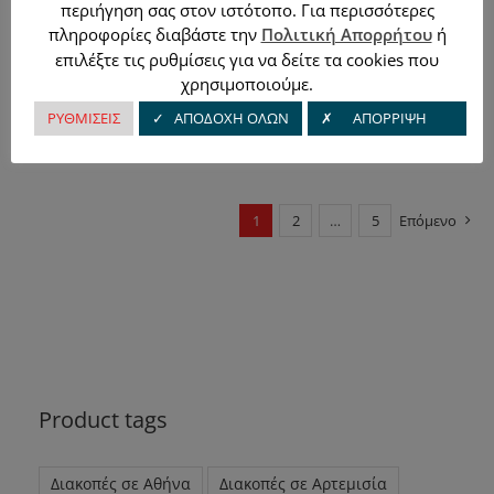
περιήγηση σας στον ιστότοπο. Για περισσότερες
Τηλεόραση 55" QE55Q90TATXXH,
πληροφορίες διαβάστε την
Πολιτική Απορρήτου
ή
UHD 4K, SmartTV, Samsung
επιλέξτε τις ρυθμίσεις για να δείτε τα cookies που
1.354,70
€
χρησιμοποιούμε.
ΡΥΘΜΙΣΕΙΣ
✓ ΑΠΟΔΟΧΗ ΟΛΩΝ
✗ ΑΠΟΡΡΙΨΗ
1
2
…
5
Επόμενο
Product tags
Διακοπές σε Αθήνα
Διακοπές σε Αρτεμισία