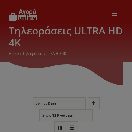
Μετάβαση
στο
περιεχόμενο
Toggle
Navigat
Τηλεοράσεις ULTRA HD
Εικόνα & Ήχος
4K
Παιχνίδια
Home
Τηλεοράσεις ULTRA HD 4K
Θέρμανση – Ψύξη
Ηλεκτρονικά
Sort by
Date
Ξενοδοχεία
Show
12 Products