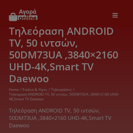
Μετάβαση
στο
περιεχόμενο
Toggle
Navigat
Τηλεόραση ANDROID
Εικόνα & Ήχος
TV, 50 ιντσών,
Παιχνίδια
50DM73UA ,3840×2160
UHD-4K,Smart TV
Θέρμανση – Ψύξη
Daewoo
Ηλεκτρονικά
Home
Εικόνα & Ήχος
Τηλεοράσεις
Τηλεόραση ANDROID TV, 50 ιντσών, 50DM73UA ,3840×2160 UHD-
4K,Smart TV Daewoo
Ξενοδοχεία
Τηλεόραση ANDROID TV, 50 ιντσών,
50DM73UA ,3840×2160 UHD-4K,Smart TV
Daewoo