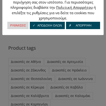
περιήγηση σας στον ιστότοπο. Για περισσότερες
1
2
Επόμενο
πληροφορίες διαβάστε την
Πολιτική Απορρήτου
ή
επιλέξτε τις ρυθμίσεις για να δείτε τα cookies που
χρησιμοποιούμε.
ΡΥΘΜΙΣΕΙΣ
✓ ΑΠΟΔΟΧΗ ΟΛΩΝ
✗ ΑΠΟΡΡΙΨΗ
Product tags
Διακοπές σε Αθήνα
Διακοπές σε Αρτεμισία
Διακοπές σε Ζάκυνθος
Διακοπές σε Ηράκλειο
Διακοπές σε Θεσσαλονίκη
Διακοπές σε Ιωάννινα
Διακοπές σε Κέρκυρα
Διακοπές σε Καβάλα
Διακοπές σε Καλάβρυτα
Διακοπές σε Καλαμάκι
Διακοπές σε Καρπενήσι