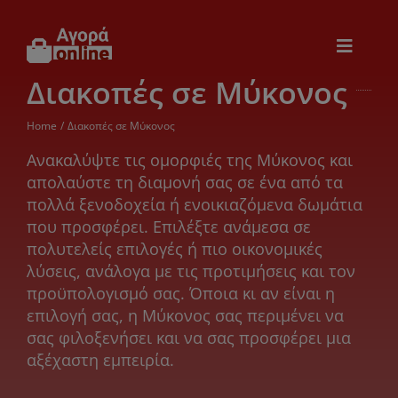
Μετάβαση
στο
περιεχόμενο
Toggle
Navigat
Διακοπές σε Μύκονος
Εικόνα & Ήχος
Home
Διακοπές σε Μύκονος
Παιχνίδια
Ανακαλύψτε τις ομορφιές της Μύκονος και
απολαύστε τη διαμονή σας σε ένα από τα
πολλά ξενοδοχεία ή ενοικιαζόμενα δωμάτια
Θέρμανση – Ψύξη
που προσφέρει. Επιλέξτε ανάμεσα σε
πολυτελείς επιλογές ή πιο οικονομικές
Ηλεκτρονικά
λύσεις, ανάλογα με τις προτιμήσεις και τον
προϋπολογισμό σας. Όποια κι αν είναι η
επιλογή σας, η Μύκονος σας περιμένει να
Ξενοδοχεία
σας φιλοξενήσει και να σας προσφέρει μια
αξέχαστη εμπειρία.