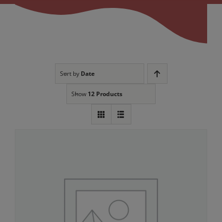
Sort by
Date
Show
12 Products