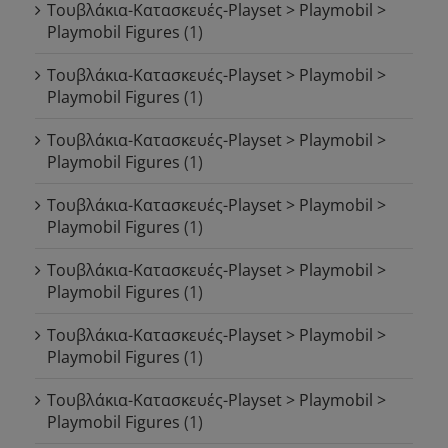
Τουβλάκια-Κατασκευές-Playset > Playmobil >
Playmobil Figures
(1)
Τουβλάκια-Κατασκευές-Playset > Playmobil >
Playmobil Figures
(1)
Τουβλάκια-Κατασκευές-Playset > Playmobil >
Playmobil Figures
(1)
Τουβλάκια-Κατασκευές-Playset > Playmobil >
Playmobil Figures
(1)
Τουβλάκια-Κατασκευές-Playset > Playmobil >
Playmobil Figures
(1)
Τουβλάκια-Κατασκευές-Playset > Playmobil >
Playmobil Figures
(1)
Τουβλάκια-Κατασκευές-Playset > Playmobil >
Playmobil Figures
(1)