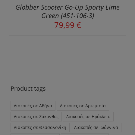
Globber Scooter Go-Up Sporty Lime
Green (451-106-3)
79,99
€
Product tags
Διακοπές σε Αθήνα
Διακοπές σε Αρτεμισία
Διακοπές σε Ζάκυνθος
Διακοπές σε Ηράκλειο
Διακοπές σε Θεσσαλονίκη
Διακοπές σε Ιωάννινα