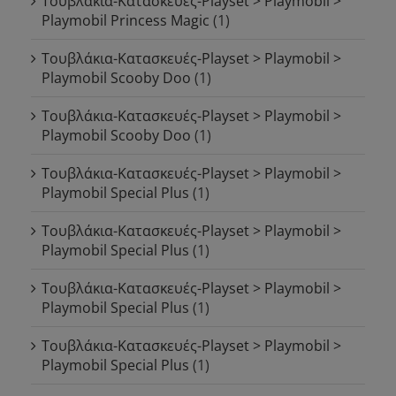
Τουβλάκια-Κατασκευές-Playset > Playmobil >
Playmobil Princess Magic
(1)
Τουβλάκια-Κατασκευές-Playset > Playmobil >
Playmobil Scooby Doo
(1)
Τουβλάκια-Κατασκευές-Playset > Playmobil >
Playmobil Scooby Doo
(1)
Τουβλάκια-Κατασκευές-Playset > Playmobil >
Playmobil Special Plus
(1)
Τουβλάκια-Κατασκευές-Playset > Playmobil >
Playmobil Special Plus
(1)
Τουβλάκια-Κατασκευές-Playset > Playmobil >
Playmobil Special Plus
(1)
Τουβλάκια-Κατασκευές-Playset > Playmobil >
Playmobil Special Plus
(1)