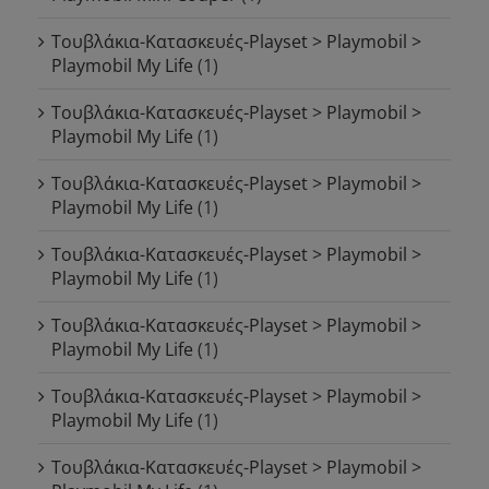
Τουβλάκια-Κατασκευές-Playset > Playmobil >
Playmobil My Life
(1)
Τουβλάκια-Κατασκευές-Playset > Playmobil >
Playmobil My Life
(1)
Τουβλάκια-Κατασκευές-Playset > Playmobil >
Playmobil My Life
(1)
Τουβλάκια-Κατασκευές-Playset > Playmobil >
Playmobil My Life
(1)
Τουβλάκια-Κατασκευές-Playset > Playmobil >
Playmobil My Life
(1)
Τουβλάκια-Κατασκευές-Playset > Playmobil >
Playmobil My Life
(1)
Τουβλάκια-Κατασκευές-Playset > Playmobil >