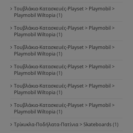
Τουβλάκια-Κατασκευές-Playset > Playmobil >
Playmobil Wiltopia
(1)
Τουβλάκια-Κατασκευές-Playset > Playmobil >
Playmobil Wiltopia
(1)
Τουβλάκια-Κατασκευές-Playset > Playmobil >
Playmobil Wiltopia
(1)
Τουβλάκια-Κατασκευές-Playset > Playmobil >
Playmobil Wiltopia
(1)
Τουβλάκια-Κατασκευές-Playset > Playmobil >
Playmobil Wiltopia
(1)
Τουβλάκια-Κατασκευές-Playset > Playmobil >
Playmobil Wiltopia
(1)
Τρίκυκλα-Ποδήλατα-Πατίνια > Skateboards
(1)