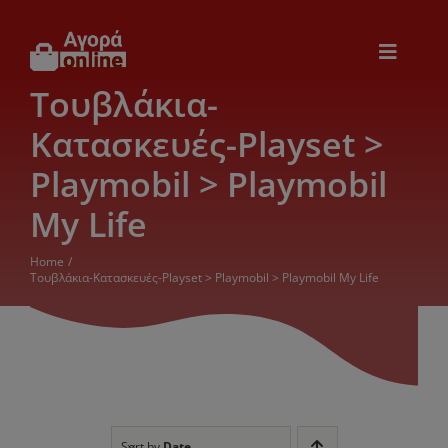
Μετάβαση
στο
περιεχόμενο
Toggle
Navigat
Τουβλάκια-
Εικόνα & Ήχος
Κατασκευές-Playset >
Παιχνίδια
Playmobil > Playmobil
My Life
Θέρμανση – Ψύξη
Home
Τουβλάκια-Κατασκευές-Playset > Playmobil > Playmobil My Life
Ηλεκτρονικά
Ξενοδοχεία
Sort by
Date