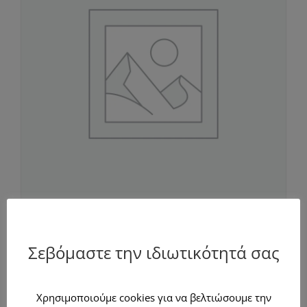
Θεσσαλονίκη για 2 ημέρες / 1 νύχτα
με πρωινό για 2 άτομα
Σεβόμαστε την ιδιωτικότητά σας
Χρησιμοποιούμε cookies για να βελτιώσουμε την