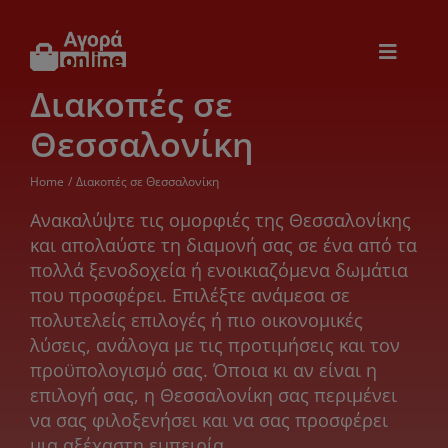
Μετάβαση
στο
περιεχόμενο
Toggle
Navigat
Διακοπές σε
Εικόνα & Ήχος
Θεσσαλονίκη
Παιχνίδια
Home
Διακοπές σε Θεσσαλονίκη
Ανακαλύψτε τις ομορφιές της Θεσσαλονίκης
Θέρμανση – Ψύξη
και απολαύστε τη διαμονή σας σε ένα από τα
πολλά ξενοδοχεία ή ενοικιαζόμενα δωμάτια
που προσφέρει. Επιλέξτε ανάμεσα σε
Ηλεκτρονικά
πολυτελείς επιλογές ή πιο οικονομικές
λύσεις, ανάλογα με τις προτιμήσεις και τον
Ξενοδοχεία
προϋπολογισμό σας. Όποια κι αν είναι η
επιλογή σας, η Θεσσαλονίκη σας περιμένει
να σας φιλοξενήσει και να σας προσφέρει
μια αξέχαστη εμπειρία.