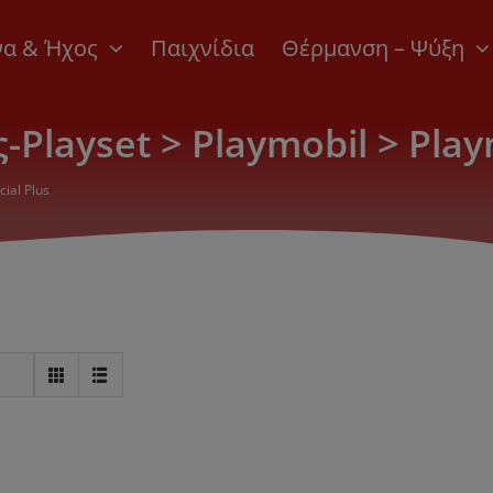
να & Ήχος
Παιχνίδια
Θέρμανση – Ψύξη
layset > Playmobil > Playm
ial Plus