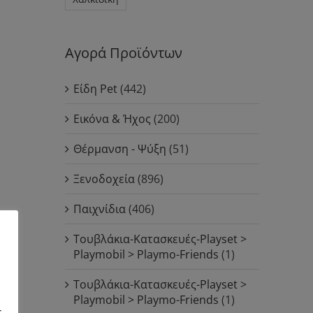
Αγορά Προϊόντων
Είδη Pet
(442)
Εικόνα & Ήχος
(200)
Θέρμανση - Ψύξη
(51)
Ξενοδοχεία
(896)
Παιχνίδια
(406)
Τουβλάκια-Κατασκευές-Playset >
Playmobil > Playmo-Friends
(1)
Τουβλάκια-Κατασκευές-Playset >
Playmobil > Playmo-Friends
(1)
ς