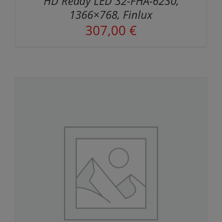
HD Ready LED 32-FHA-6230,
1366×768, Finlux
307,00
€