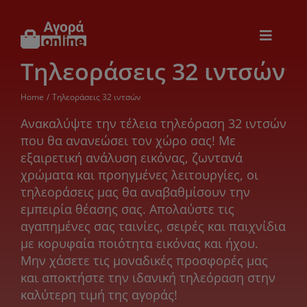
Μετάβαση
στο
περιεχόμενο
Toggle
Navigat
Τηλεοράσεις 32 ιντσών
Εικόνα & Ήχος
Home
Τηλεοράσεις 32 ιντσών
Παιχνίδια
Ανακαλύψτε την τέλεια τηλεόραση 32 ιντσών
που θα ανανεώσει τον χώρο σας! Με
εξαιρετική ανάλυση εικόνας, ζωντανά
Θέρμανση – Ψύξη
χρώματα και προηγμένες λειτουργίες, οι
τηλεοράσεις μας θα αναβαθμίσουν την
Ηλεκτρονικά
εμπειρία θέασης σας. Απολαύστε τις
αγαπημένες σας ταινίες, σειρές και παιχνίδια
με κορυφαία ποιότητα εικόνας και ήχου.
Ξενοδοχεία
Μην χάσετε τις μοναδικές προσφορές μας
και αποκτήστε την ιδανική τηλεόραση στην
καλύτερη τιμή της αγοράς!