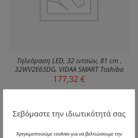
Τηλεόραση LED, 32 ιντσών, 81 cm ,
32WV2E63DG, VIDAA SMART Toshiba
177,32
€
Σεβόμαστε την ιδιωτικότητά σας
Χρησιμοποιούμε cookies για να βελτιώσουμε την