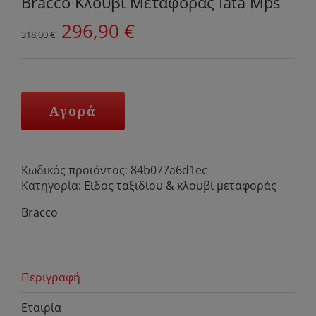
Bracco Κλουβί Μεταφοράς Iata Mps
Original
Η
296,90
€
318,00
€
price
τρέχουσα
was:
τιμή
318,00 €.
είναι:
296,90 €.
Αγορά
Κωδικός προϊόντος:
84b077a6d1ec
Κατηγορία:
Είδος ταξιδίου & κλουβί μεταφοράς
Bracco
Περιγραφή
Εταιρία