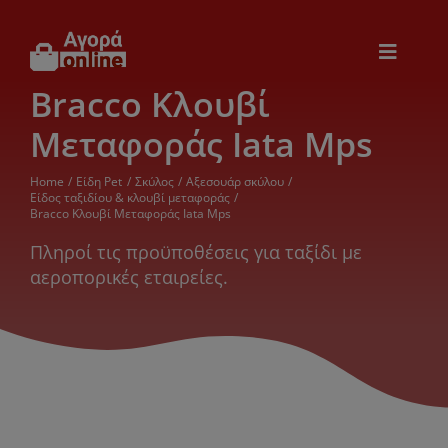
Μετάβαση
στο
περιεχόμενο
Toggle
Navigat
Bracco Κλουβί
Εικόνα & Ήχος
Μεταφοράς Iata Mps
Παιχνίδια
Home
Είδη Pet
Σκύλος
Αξεσουάρ σκύλου
Είδος ταξιδίου & κλουβί μεταφοράς
Bracco Κλουβί Μεταφοράς Iata Mps
Θέρμανση – Ψύξη
Πληροί τις προϋποθέσεις για ταξίδι με
αεροπορικές εταιρείες.
Ηλεκτρονικά
Ξενοδοχεία