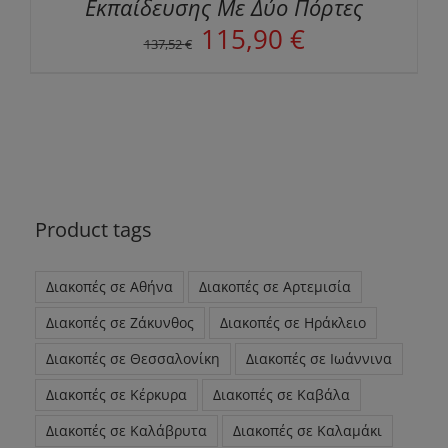
Εκπαίδευσης Με Δύο Πόρτες
Original
Η
115,90
€
137,52
€
price
τρέχουσα
was:
τιμή
137,52 €.
είναι:
115,90 €.
Product tags
Διακοπές σε Αθήνα
Διακοπές σε Αρτεμισία
Διακοπές σε Ζάκυνθος
Διακοπές σε Ηράκλειο
Διακοπές σε Θεσσαλονίκη
Διακοπές σε Ιωάννινα
Διακοπές σε Κέρκυρα
Διακοπές σε Καβάλα
Διακοπές σε Καλάβρυτα
Διακοπές σε Καλαμάκι