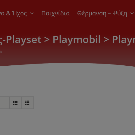
να & Ήχος
Παιχνίδια
Θέρμανση – Ψύξη
Playset > Playmobil > Pla
ds