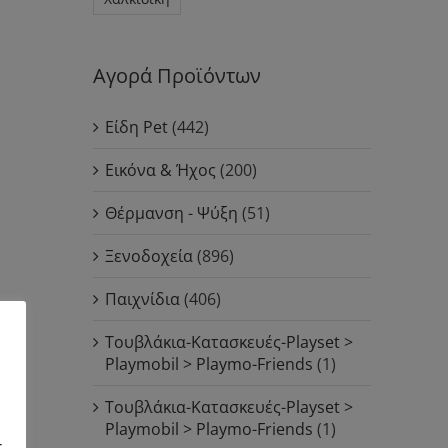
Αγορά Προϊόντων
Είδη Pet
(442)
Εικόνα & Ήχος
(200)
Θέρμανση - Ψύξη
(51)
Ξενοδοχεία
(896)
Παιχνίδια
(406)
Τουβλάκια-Κατασκευές-Playset >
Playmobil > Playmo-Friends
(1)
Τουβλάκια-Κατασκευές-Playset >
Playmobil > Playmo-Friends
(1)
ς