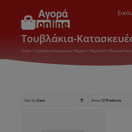
Μετάβαση
στο
Εικό
περιεχόμενο
Τουβλάκια-Κατασκευές-
Home
Τουβλάκια-Κατασκευές-Playset > Playmobil > Playmo-Frien
Sort by
Date
Show
12 Products