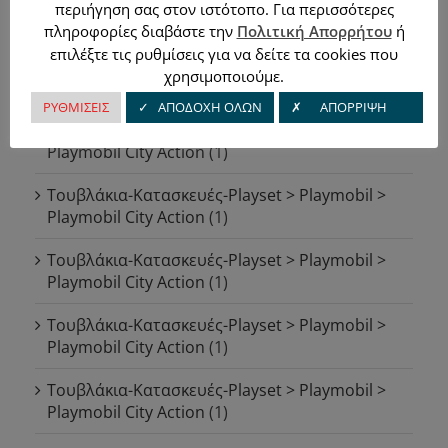
περιήγηση σας στον ιστότοπο. Για περισσότερες
Playmobil City Action
(1)
πληροφορίες διαβάστε την
Πολιτική Απορρήτου
ή
επιλέξτε τις ρυθμίσεις για να δείτε τα cookies που
Τουβλάκια-Κατασκευές-Playset > Playmobil >
χρησιμοποιούμε.
Playmobil City Action
(1)
ΡΥΘΜΙΣΕΙΣ
✓ ΑΠΟΔΟΧΗ ΟΛΩΝ
✗ ΑΠΟΡΡΙΨΗ
Τουβλάκια-Κατασκευές-Playset > Playmobil >
Playmobil City Action
(1)
Τουβλάκια-Κατασκευές-Playset > Playmobil >
Playmobil City Action
(1)
Τουβλάκια-Κατασκευές-Playset > Playmobil >
Playmobil City Action
(1)
Τουβλάκια-Κατασκευές-Playset > Playmobil >
Playmobil City Action
(1)
Τουβλάκια-Κατασκευές-Playset > Playmobil >
Playmobil City Action
(1)