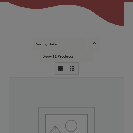
Sort by
Date
Show
12 Products