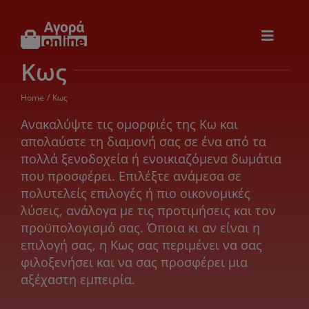
Μετάβαση
στο
περιεχόμενο
Toggle
Navigat
Κως
Εικόνα & Ήχος
Home
Κως
Παιχνίδια
Ανακαλύψτε τις ομορφιές της Κω και
απολαύστε τη διαμονή σας σε ένα από τα
πολλά ξενοδοχεία ή ενοικιαζόμενα δωμάτια
Θέρμανση – Ψύξη
που προσφέρει. Επιλέξτε ανάμεσα σε
πολυτελείς επιλογές ή πιο οικονομικές
Ηλεκτρονικά
λύσεις, ανάλογα με τις προτιμήσεις και τον
προϋπολογισμό σας. Όποια κι αν είναι η
επιλογή σας, η Κως σας περιμένει να σας
Ξενοδοχεία
φιλοξενήσει και να σας προσφέρει μια
αξέχαστη εμπειρία.