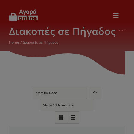
Μετάβαση
στο
περιεχόμενο
Toggle
Navigat
Διακοπές σε Πήγαδος
Εικόνα & Ήχος
Home
Διακοπές σε Πήγαδος
Παιχνίδια
Θέρμανση – Ψύξη
Ηλεκτρονικά
Sort by
Date
Show
12 Products
Ξενοδοχεία