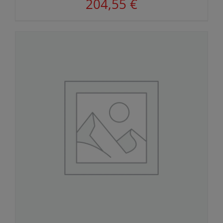
204,55
€