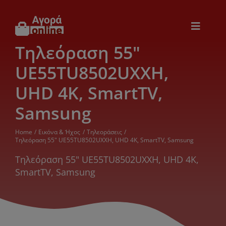
Μετάβαση
στο
περιεχόμενο
Toggle
Navigat
Τηλεόραση 55"
Εικόνα & Ήχος
UE55TU8502UXXH,
Παιχνίδια
UHD 4K, SmartTV,
Samsung
Θέρμανση – Ψύξη
Home
Εικόνα & Ήχος
Τηλεοράσεις
Τηλεόραση 55" UE55TU8502UXXH, UHD 4K, SmartTV, Samsung
Ηλεκτρονικά
Τηλεόραση 55" UE55TU8502UXXH, UHD 4K,
SmartTV, Samsung
Ξενοδοχεία