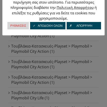
περιήγηση σας στον ιστότοπο. Για περισσότερες
Playmobil City Action
(1)
πληροφορίες διαβάστε την
Πολιτική Απορρήτου
ή
επιλέξτε τις ρυθμίσεις για να δείτε τα cookies που
Τουβλάκια-Κατασκευές-Playset > Playmobil >
χρησιμοποιούμε.
Playmobil City Action
(1)
ΡΥΘΜΙΣΕΙΣ
✓ ΑΠΟΔΟΧΗ ΟΛΩΝ
✗ ΑΠΟΡΡΙΨΗ
Τουβλάκια-Κατασκευές-Playset > Playmobil >
Playmobil City Action
(1)
Τουβλάκια-Κατασκευές-Playset > Playmobil >
Playmobil City Action
(1)
Τουβλάκια-Κατασκευές-Playset > Playmobil >
Playmobil City Action
(1)
Τουβλάκια-Κατασκευές-Playset > Playmobil >
Playmobil City Action
(1)
Τουβλάκια-Κατασκευές-Playset > Playmobil >
Playmobil City Life
(1)