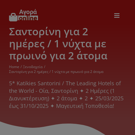
Μετάβαση
στο
περιεχόμενο
Toggle
Navigat
Σαντορίνη για 2
Εικόνα & Ήχος
ημέρες / 1 νύχτα με
Παιχνίδια
πρωινό για 2 άτομα
Home
Ξενοδοχεία
Θέρμανση – Ψύξη
Σαντορίνη για 2 ημέρες / 1 νύχτα με πρωινό για 2 άτομα
5* Katikies Santorini / The Leading Hotels of
the World - Οία, Σαντορίνη ✦ 2 Ημέρες (1
Ηλεκτρονικά
Διανυκτέρευση) ✦ 2 άτομα ✦ 2 ✦ 25/03/2025
έως 31/10/2025 ✦ Μαγευτική Τοποθεσία!
Ξενοδοχεία