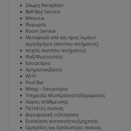
24ωρη Reception
Bell-Boy Service
Μπουτικ
Θυρωρός
Room Service
Μεταφορά από και προς λιμάνι/
αεροδρόμιο (κατόπιν αιτήματος)
Ιατρός (κατόπιν αιτήματος)
Φαξ/Φωτοτυπίες
Εστιατόριο
Χρηματοκιβώτιο
Wi-Fi
Pool Bar
Μπαρ – Εστιατόριο
Υπηρεσία πλυσίματος/σιδερώματος
Χώρος στάθμευσης
Πετσέτες πισίνας
Δορυφορική τηλεόραση
Ενοικίαση αυτοκινήτου/μηχανής
Ομπρέλες και ξαπλώστρες πισίνας