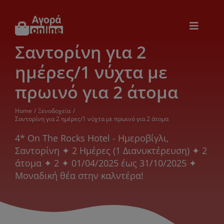
Μετάβαση
στο
περιεχόμενο
Toggle
Navigat
Σαντορίνη για 2
Εικόνα & Ήχος
ημέρες/1 νύχτα με
Παιχνίδια
πρωινό για 2 άτομα
Home
Ξενοδοχεία
Θέρμανση – Ψύξη
Σαντορίνη για 2 ημέρες/1 νύχτα με πρωινό για 2 άτομα
4* On The Rocks Hotel - Ημεροβίγλι,
Σαντορίνη ✦ 2 Ημέρες (1 Διανυκτέρευση) ✦ 2
Ηλεκτρονικά
άτομα ✦ 2 ✦ 01/04/2025 έως 31/10/2025 ✦
Μοναδική θέα στην καλντέρα!
Ξενοδοχεία