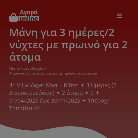
Μετάβαση
στο
περιεχόμενο
Toggle
Navigat
Μάνη για 3 ημέρες/2
Εικόνα & Ήχος
νύχτες με πρωινό για 2
Παιχνίδια
άτομα
Home
Ξενοδοχεία
Θέρμανση – Ψύξη
Μάνη για 3 ημέρες/2 νύχτες με πρωινό για 2 άτομα
4* Villa Vager Mani - Μάνη ✦ 3 Ημέρες (2
Διανυκτερεύσεις) ✦ 2 άτομα ✦ 2 ✦
Ηλεκτρονικά
01/04/2025 έως 30/11/2025 ✦ Υπέροχη
Τοποθεσία!
Ξενοδοχεία