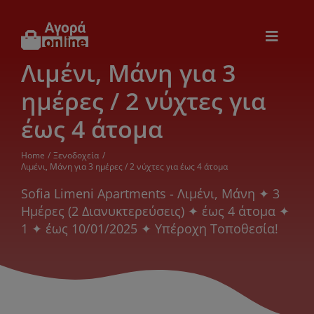
Μετάβαση
στο
περιεχόμενο
Toggle
Navigat
Λιμένι, Μάνη για 3
Εικόνα & Ήχος
ημέρες / 2 νύχτες για
Παιχνίδια
έως 4 άτομα
Home
Ξενοδοχεία
Θέρμανση – Ψύξη
Λιμένι, Μάνη για 3 ημέρες / 2 νύχτες για έως 4 άτομα
Sofia Limeni Apartments - Λιμένι, Μάνη ✦ 3
Ημέρες (2 Διανυκτερεύσεις) ✦ έως 4 άτομα ✦
Ηλεκτρονικά
1 ✦ έως 10/01/2025 ✦ Υπέροχη Τοποθεσία!
Ξενοδοχεία