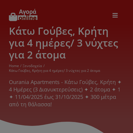
Μετάβαση
στο
περιεχόμενο
Toggle
Navigat
Κάτω Γούβες, Κρήτη
Εικόνα & Ήχος
για 4 ημέρες/ 3 νύχτες
Παιχνίδια
για 2 άτομα
Home
Ξενοδοχεία
Θέρμανση – Ψύξη
Κάτω Γούβες, Κρήτη για 4 ημέρες/ 3 νύχτες για 2 άτομα
Ourania Apartments - Κάτω Γούβες, Κρήτη ✦
4 Ημέρες (3 Διανυκτερεύσεις) ✦ 2 άτομα ✦ 1
Ηλεκτρονικά
✦ 11/04/2025 έως 31/10/2025 ✦ 300 μέτρα
από τη θάλασσα!
Ξενοδοχεία