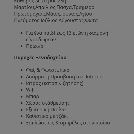
Καθαράς Δευτέρας,25η
Μαρτίου,Απρίλιος,Πάσχα,Τριήμερο
Πρωτομαγιάς,Μάιος,Ιούνιος,Αγίου
Πνεύματος,Ιούλιος,Αύγουστος,Φώτα
Για ένα παιδί έως 13 ετών η διαμονή
είναι δωρεάν
Πρωινό
Παροχές Ξενοδοχείου:
Φαξ & Φωτοτυπικό
Ασύρματη Πρόσβαση στο Internet
Ιατρός (κατόπιν ζήτησης)
Wifi
Μπαρ
Χώρος στάθμευσης
Εξωτερική Πισίνα
Καθιστικό με τζάκι
Ξαπλώστρες & oμπρέλες στην πισίνα