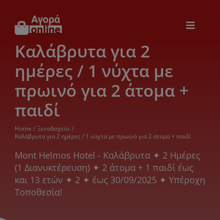
Μετάβαση
στο
περιεχόμενο
Toggle
Navigat
Καλάβρυτα για 2
Εικόνα & Ήχος
ημέρες / 1 νύχτα με
Παιχνίδια
πρωινό για 2 άτομα +
παιδί
Θέρμανση – Ψύξη
Home
Ξενοδοχεία
Καλάβρυτα για 2 ημέρες / 1 νύχτα με πρωινό για 2 άτομα + παιδί
Ηλεκτρονικά
Mont Helmos Hotel - Καλάβρυτα ✦ 2 Ημέρες
(1 Διανυκτέρευση) ✦ 2 άτομα + 1 παιδί έως
και 13 ετών ✦ 2 ✦ έως 30/09/2025 ✦ Υπέροχη
Ξενοδοχεία
Τοποθεσία!