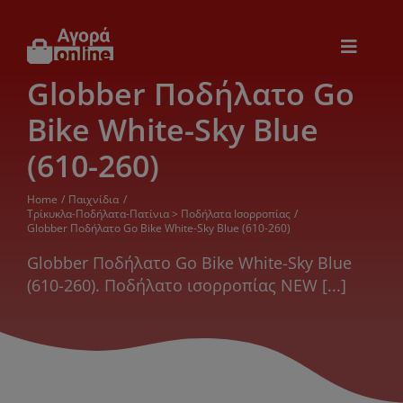
Μετάβαση
στο
περιεχόμενο
Toggle
Navigat
Globber Ποδήλατο Go
Εικόνα & Ήχος
Bike White-Sky Blue
Παιχνίδια
(610-260)
Home
Παιχνίδια
Θέρμανση – Ψύξη
Τρίκυκλα-Ποδήλατα-Πατίνια > Ποδήλατα Ισορροπίας
Globber Ποδήλατο Go Bike White-Sky Blue (610-260)
Globber Ποδήλατο Go Bike White-Sky Blue
Ηλεκτρονικά
(610-260). Ποδήλατο ισορροπίας NEW [...]
Ξενοδοχεία