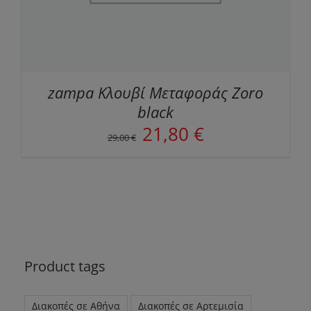
zampa Κλουβί Μεταφοράς Zoro
black
Original
Η
21,80
€
29,00
€
price
τρέχουσα
was:
τιμή
29,00 €.
είναι:
21,80 €.
Product tags
Διακοπές σε Αθήνα
Διακοπές σε Αρτεμισία