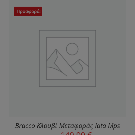
Προσφορά!
Bracco Κλουβί Μεταφοράς Iata Mps
Original
Η