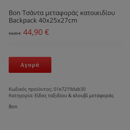
Bon Τσάντα μεταφοράς κατοικιδίου
Backpack 40x25x27cm
Original
Η
44,90
€
54,00
€
price
τρέχουσα
was:
τιμή
54,00 €.
είναι:
44,90 €.
Αγορά
Κωδικός προϊόντος:
01e7219dab30
Κατηγορία:
Είδος ταξιδίου & κλουβί μεταφοράς
Bon