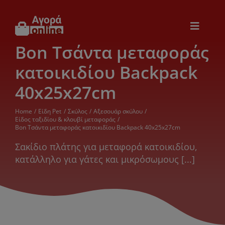
Μετάβαση
στο
περιεχόμενο
Toggle
Navigat
Bon Τσάντα μεταφοράς
Εικόνα & Ήχος
κατοικιδίου Backpack
Παιχνίδια
40x25x27cm
Home
Είδη Pet
Σκύλος
Αξεσουάρ σκύλου
Θέρμανση – Ψύξη
Είδος ταξιδίου & κλουβί μεταφοράς
Bon Τσάντα μεταφοράς κατοικιδίου Backpack 40x25x27cm
Σακίδιο πλάτης για μεταφορά κατοικιδίου,
Ηλεκτρονικά
κατάλληλο για γάτες και μικρόσωμους [...]
Ξενοδοχεία