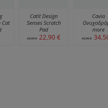
g
Catit Design
Cavia
 Cat
Senses Scratch
Ονυχοδρό
t
Pad
more
Original
Η
Original
22,90
€
34,
26,90
€
43,90
€
price
τρέχουσα
price
was:
τιμή
was:
26,90 €.
είναι:
43,90 €.
22,90 €.