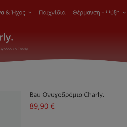
να & Ήχος
Παιχνίδια
Θέρμανση – Ψύξη
ly.
υχοδρόμιο Charly.
Bau Ονυχοδρόμιο Charly.
89,90
€