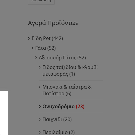
Αγορά Προϊόντων
Είδη Pet
(442)
Γάτα
(52)
Αξεσουάρ Γάτας
(52)
Είδος ταξιδίου & κλουβί
μεταφοράς
(1)
Μπολάκι & ταΐστρα &
Ποτίστρα
(6)
Ονυχοδρόμιο
(23)
Παιχνίδι
(20)
Περιλαίμιο
(2)
ς