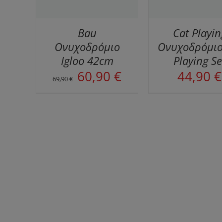
Bau
Cat Playin
Ονυχοδρόμιο
Ονυχοδρόμιο
Igloo 42cm
Playing Se
Original
Η
60,90
€
44,90
€
69,90
€
price
τρέχουσα
was:
τιμή
69,90 €.
είναι:
60,90 €.