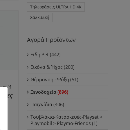
Τηλεοράσεις ULTRA HD 4K
Χαλκιδική
Αγορά Προϊόντων
Είδη Pet
(442)
Εικόνα & Ήχος
(200)
Θέρμανση - Ψύξη
(51)
ια 3
Ξενοδοχεία
(896)
ύχτες
μα
Παιχνίδια
(406)
Τουβλάκια-Κατασκευές-Playset >
Playmobil > Playmo-Friends
(1)
ς