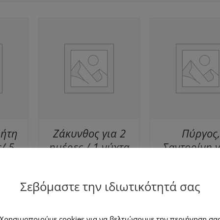
ΣΌΤΕΡΑ
ΔΕΊΤΕ ΠΕΡΙΣΣΌΤΕΡΑ
ΈΡΕΙΕΣ
/
ΛΕΠΤΟΜΈΡΕΙΕΣ
ρήτη
Ζάκυνθος για 2
Πύργος,
/ 5
ημέρες / 1 νύχτα
Σαντορίνη γ
ως 4
με πρωινό για 2
Μέρες / 2 Ν
άτομα
για 2 άτο
Σεβόμαστε την ιδιωτικότητά σας
Χρησιμοποιούμε cookies για να βελτιώσουμε την περιήγηση σα