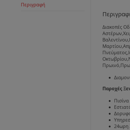
Περιγραφή
Περιγραφ
Διακοπές Οδ
Αστέρων,Χει
Βαλεντίνου,
Μαρτίου,Απρ
Πνεύματος,Ι
Οκτωβρίου,
Πρωινό,Πρω
Διαμον
Παροχές Ξε
Πισίνα
Εστιατ
Δορυφο
Υπηρεσ
24ωρη 