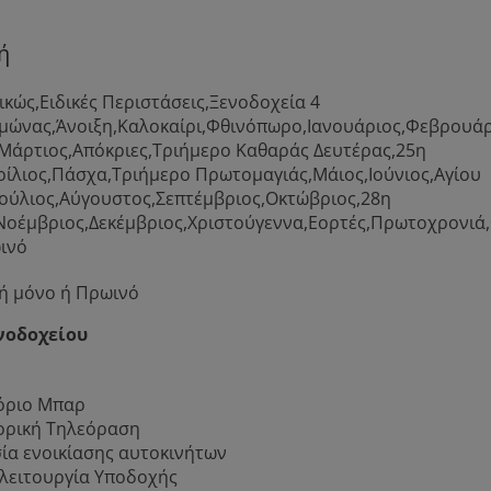
ή
ικώς,Ειδικές Περιστάσεις,Ξενοδοχεία 4
μώνας,Άνοιξη,Καλοκαίρι,Φθινόπωρο,Ιανουάριος,Φεβρουάρ
Μάρτιος,Απόκριες,Τριήμερο Καθαράς Δευτέρας,25η
ίλιος,Πάσχα,Τριήμερο Πρωτομαγιάς,Μάιος,Ιούνιος,Αγίου
ούλιος,Αύγουστος,Σεπτέμβριος,Οκτώβριος,28η
Νοέμβριος,Δεκέμβριος,Χριστούγεννα,Εορτές,Πρωτοχρονιά
ινό
ή μόνο ή Πρωινό
νοδοχείου
όριο Μπαρ
ρική Τηλεόραση
ία ενοικίασης αυτοκινήτων
λειτουργία Υποδοχής